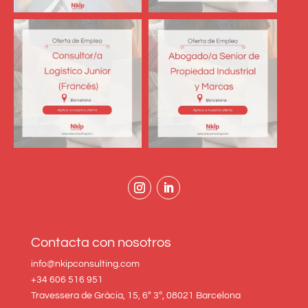
Contacta con nosotros
info@nkipconsulting.com
+34 606 516 951
Travessera de Gràcia, 15, 6º 3ª, 08021 Barcelona