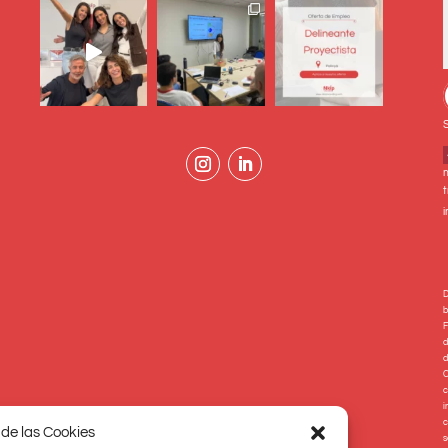
t
D
b
F
d
d
C
c
i
c
 de las Cookies
s