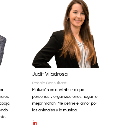
Judit Viladrosa
People Consultant
er
Mi ilusión es contribuir a que
iales
personas y organizaciones hagan el
abajo.
mejor match. Me define el amor por
endo
los animales y la música.
nto.