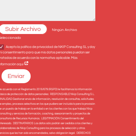
Subir Archivo
Ningún Archivo
Seleccionado
Acepto la política de privacidad de NKIP Consulting SL y doy
mi consentimiento para que mis datos personales puedan ser
ratados de acuerdo con la normativa aplicable. Más
información aquí
Enviar
e acuerdo con el Reglamento 2016/679 (RGPD) le facilitamos la información
ásica de protección de datos personales: RESPONSABLE Nkip Consulting S.L.
INALIDAD Gestionar envío de información, resolución de consultas, solicitudes
e empleo, procesos selectivos en los que pudiera ser incluido/a para la provisión
e un puesto de trabajo en la entidad o en los clientes con los que trabaja Nkip
onsulting y servicios de formación, coaching, asesoramiento y proyectos de
onsultoría de Recursos Humanos. LEGITIMACIÓN Consentimiento del
nteresado. DESTINATARIOS Los datos sólo podrán ser cedidos a los clientes y
olaboradores de Nkip Consulting para los procesos de selección y otros
ervicios que les han sido encomendados, salvo obligación legal. DERECHOS