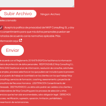
Subir Archivo
Ningún Archivo
Seleccionado
Acepto la política de privacidad de NKIP Consulting SL y doy
mi consentimiento para que mis datos personales puedan ser
ratados de acuerdo con la normativa aplicable. Más
información aquí
Enviar
e acuerdo con el Reglamento 2016/679 (RGPD) le facilitamos la información
ásica de protección de datos personales: RESPONSABLE Nkip Consulting S.L.
INALIDAD Gestionar envío de información, resolución de consultas, solicitudes
e empleo, procesos selectivos en los que pudiera ser incluido/a para la provisión
e un puesto de trabajo en la entidad o en los clientes con los que trabaja Nkip
onsulting y servicios de formación, coaching, asesoramiento y proyectos de
onsultoría de Recursos Humanos. LEGITIMACIÓN Consentimiento del
nteresado. DESTINATARIOS Los datos sólo podrán ser cedidos a los clientes y
olaboradores de Nkip Consulting para los procesos de selección y otros
ervicios que les han sido encomendados, salvo obligación legal. DERECHOS
cceso, rectificación, supresión, oposición, limitación, portabilidad y
resentación de reclamaciones.