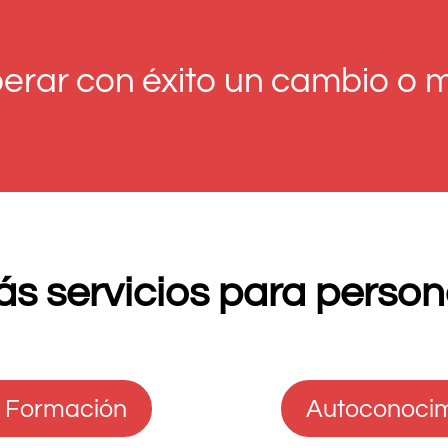
rar con éxito un cambio o m
s servicios para perso
y Formación
Autoconocim