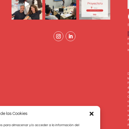
t
D
b
F
d
d
C
c
i
c
 de las Cookies
s
A
p
es para almacenar y/o acceder a la información del